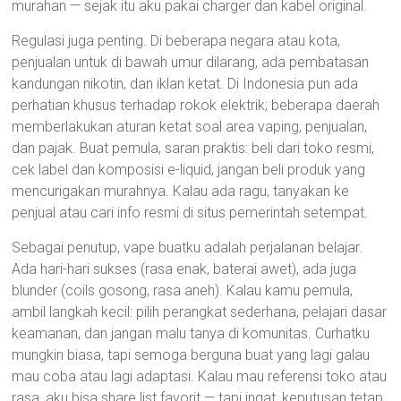
murahan — sejak itu aku pakai charger dan kabel original.
Regulasi juga penting. Di beberapa negara atau kota,
penjualan untuk di bawah umur dilarang, ada pembatasan
kandungan nikotin, dan iklan ketat. Di Indonesia pun ada
perhatian khusus terhadap rokok elektrik; beberapa daerah
memberlakukan aturan ketat soal area vaping, penjualan,
dan pajak. Buat pemula, saran praktis: beli dari toko resmi,
cek label dan komposisi e-liquid, jangan beli produk yang
mencurigakan murahnya. Kalau ada ragu, tanyakan ke
penjual atau cari info resmi di situs pemerintah setempat.
Sebagai penutup, vape buatku adalah perjalanan belajar.
Ada hari-hari sukses (rasa enak, baterai awet), ada juga
blunder (coils gosong, rasa aneh). Kalau kamu pemula,
ambil langkah kecil: pilih perangkat sederhana, pelajari dasar
keamanan, dan jangan malu tanya di komunitas. Curhatku
mungkin biasa, tapi semoga berguna buat yang lagi galau
mau coba atau lagi adaptasi. Kalau mau referensi toko atau
rasa, aku bisa share list favorit — tapi ingat, keputusan tetap