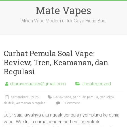
Skip
Mate Vapes
to
content
Pilihan Vape Modern untuk Gaya Hidup Baru
Curhat Pemula Soal Vape:
Review, Tren, Keamanan, dan
Regulasi
xbaravecaasky@gmail.com
Uncategorized
September 8, 2025
Review vape, panduan pemula, tren rokok
elektrik, keamanan & regulasi
0 Comment
Jujur saja, awalnya aku nggak sengaja nyemplung ke dunia
vape. Waktu itu cuma pengen berhenti ngerokok