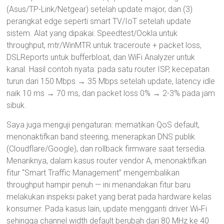
(Asus/TP-Link/Netgear) setelah update major, dan (3)
perangkat edge seperti smart TV/IoT setelah update
sistem. Alat yang dipakai: Speedtest/Ookla untuk
throughput, mtr/WinMTR untuk traceroute + packet loss,
DSLReports untuk bufferbloat, dan WiFi Analyzer untuk
kanal. Hasil contoh nyata: pada satu router ISP, kecepatan
turun dari 150 Mbps → 35 Mbps setelah update, latency idle
naik 10 ms → 70 ms, dan packet loss 0% → 2-3% pada jam
sibuk.
Saya juga menguji pengaturan: mematikan QoS default,
menonaktifkan band steering, menerapkan DNS publik
(Cloudflare/Google), dan rollback firmware saat tersedia.
Menariknya, dalam kasus router vendor A, menonaktifkan
fitur “Smart Traffic Management” mengembalikan
throughput hampir penuh — ini menandakan fitur baru
melakukan inspeksi paket yang berat pada hardware kelas
konsumer. Pada kasus lain, update mengganti driver Wi‑Fi
sehingga channel width default berubah dari 80 MHz ke 40