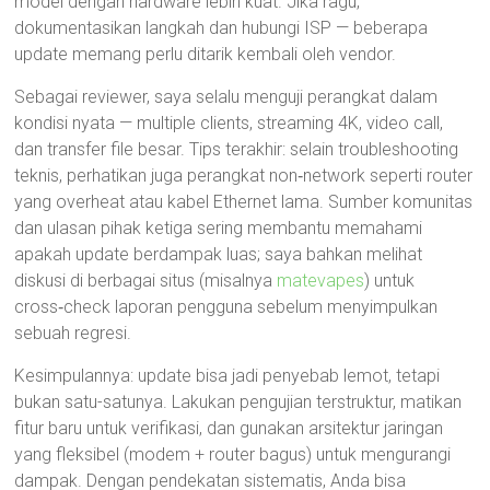
model dengan hardware lebih kuat. Jika ragu,
dokumentasikan langkah dan hubungi ISP — beberapa
update memang perlu ditarik kembali oleh vendor.
Sebagai reviewer, saya selalu menguji perangkat dalam
kondisi nyata — multiple clients, streaming 4K, video call,
dan transfer file besar. Tips terakhir: selain troubleshooting
teknis, perhatikan juga perangkat non‑network seperti router
yang overheat atau kabel Ethernet lama. Sumber komunitas
dan ulasan pihak ketiga sering membantu memahami
apakah update berdampak luas; saya bahkan melihat
diskusi di berbagai situs (misalnya
matevapes
) untuk
cross‑check laporan pengguna sebelum menyimpulkan
sebuah regresi.
Kesimpulannya: update bisa jadi penyebab lemot, tetapi
bukan satu-satunya. Lakukan pengujian terstruktur, matikan
fitur baru untuk verifikasi, dan gunakan arsitektur jaringan
yang fleksibel (modem + router bagus) untuk mengurangi
dampak. Dengan pendekatan sistematis, Anda bisa