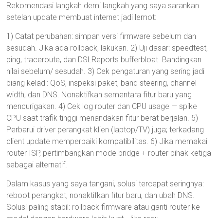
Rekomendasi langkah demi langkah yang saya sarankan
setelah update membuat internet jadi lemot:
1) Catat perubahan: simpan versi firmware sebelum dan
sesudah. Jika ada rollback, lakukan. 2) Uji dasar: speedtest,
ping, traceroute, dan DSLReports bufferbloat. Bandingkan
nilai sebelum/ sesudah. 3) Cek pengaturan yang sering jadi
biang keladi: QoS, inspeksi paket, band steering, channel
width, dan DNS. Nonaktifkan sementara fitur baru yang
mencurigakan. 4) Cek log router dan CPU usage — spike
CPU saat trafik tinggi menandakan fitur berat berjalan. 5)
Perbarui driver perangkat klien (laptop/TV) juga; terkadang
client update memperbaiki kompatibilitas. 6) Jika memakai
router ISP, pertimbangkan mode bridge + router pihak ketiga
sebagai alternatif.
Dalam kasus yang saya tangani, solusi tercepat seringnya:
reboot perangkat, nonaktifkan fitur baru, dan ubah DNS.
Solusi paling stabil: rollback firmware atau ganti router ke