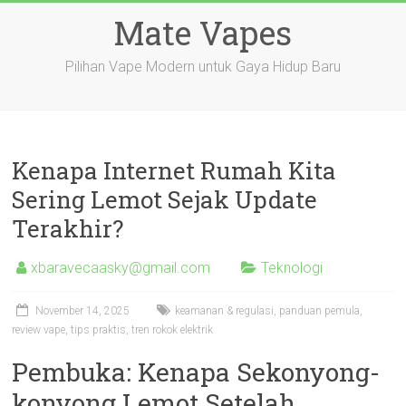
Skip
Mate Vapes
to
content
Pilihan Vape Modern untuk Gaya Hidup Baru
Kenapa Internet Rumah Kita
Sering Lemot Sejak Update
Terakhir?
xbaravecaasky@gmail.com
Teknologi
November 14, 2025
keamanan & regulasi
,
panduan pemula
,
review vape
,
tips praktis
,
tren rokok elektrik
Pembuka: Kenapa Sekonyong-
konyong Lemot Setelah