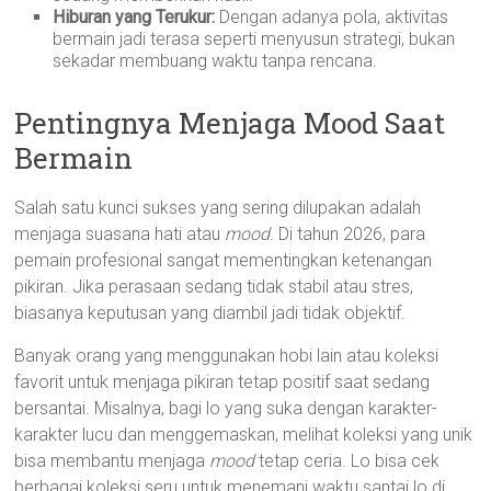
Hiburan yang Terukur:
Dengan adanya pola, aktivitas
bermain jadi terasa seperti menyusun strategi, bukan
sekadar membuang waktu tanpa rencana.
Pentingnya Menjaga Mood Saat
Bermain
Salah satu kunci sukses yang sering dilupakan adalah
menjaga suasana hati atau
mood
. Di tahun 2026, para
pemain profesional sangat mementingkan ketenangan
pikiran. Jika perasaan sedang tidak stabil atau stres,
biasanya keputusan yang diambil jadi tidak objektif.
Banyak orang yang menggunakan hobi lain atau koleksi
favorit untuk menjaga pikiran tetap positif saat sedang
bersantai. Misalnya, bagi lo yang suka dengan karakter-
karakter lucu dan menggemaskan, melihat koleksi yang unik
bisa membantu menjaga
mood
tetap ceria. Lo bisa cek
berbagai koleksi seru untuk menemani waktu santai lo di