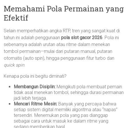
Memahami Pola Permainan yang
Efektif
Selain memperhatikan angka RTP, tren yang sangat kuat di
tahun ini adalah penggunaan
pola slot gacor 2026
. Pola ini
sebenarnya adalah urutan atau ritme dalam menekan
tombol permainan—mulai dari putaran manual, putaran
otomatis (auto spin), hingga penggunaan fitur turbo dan
quick spin
.
Kenapa pola ini begitu diminati?
Membangun Disiplin:
Mengikuti pola membuat pemain
tidak asal menekan tombol, sehingga durasi permainan
jadi lebih terjaga.
Mencari Ritme Mesin:
Banyak yang percaya bahwa
setiap sistem digital memiliki algoritma atau “napas”
tersendiri. Menemukan pola yang pas dianggap
sebagai cara untuk masuk ke dalam ritme yang
sedang memberikan hasil.