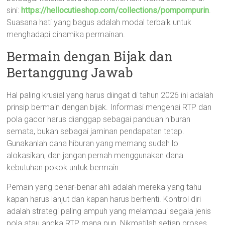
sini:
https://hellocutieshop.com/collections/pompompurin
.
Suasana hati yang bagus adalah modal terbaik untuk
menghadapi dinamika permainan.
Bermain dengan Bijak dan
Bertanggung Jawab
Hal paling krusial yang harus diingat di tahun 2026 ini adalah
prinsip bermain dengan bijak. Informasi mengenai RTP dan
pola gacor harus dianggap sebagai panduan hiburan
semata, bukan sebagai jaminan pendapatan tetap.
Gunakanlah dana hiburan yang memang sudah lo
alokasikan, dan jangan pernah menggunakan dana
kebutuhan pokok untuk bermain.
Pemain yang benar-benar ahli adalah mereka yang tahu
kapan harus lanjut dan kapan harus berhenti. Kontrol diri
adalah strategi paling ampuh yang melampaui segala jenis
pola atau angka RTP mana pun. Nikmatilah setiap proses