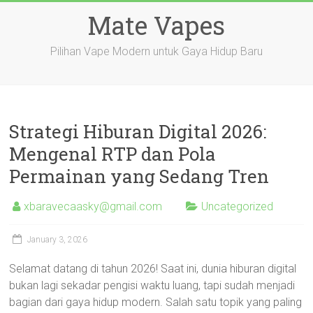
Skip
Mate Vapes
to
content
Pilihan Vape Modern untuk Gaya Hidup Baru
Strategi Hiburan Digital 2026:
Mengenal RTP dan Pola
Permainan yang Sedang Tren
xbaravecaasky@gmail.com
Uncategorized
January 3, 2026
Selamat datang di tahun 2026! Saat ini, dunia hiburan digital
bukan lagi sekadar pengisi waktu luang, tapi sudah menjadi
bagian dari gaya hidup modern. Salah satu topik yang paling