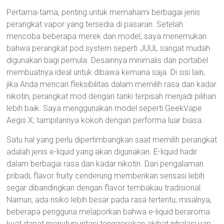
Pertama-tama, penting untuk memahami berbagai jenis
perangkat vapor yang tersedia di pasaran. Setelah
mencoba beberapa merek dan model, saya menemukan
bahwa perangkat pod system seperti JUUL sangat mudah
digunakan bagi pemula. Desainnya minimalis dan portabel
membuatnya ideal untuk dibawa kemana saja. Di sisi lain,
jika Anda mencari fleksibilitas dalam memilih rasa dan kadar
nikotin, perangkat mod dengan tanki terpisah menjadi pilihan
lebih baik. Saya menggunakan model seperti GeekVape
Aegis X; tampilannya kokoh dengan performa luar biasa.
Satu hal yang perlu dipertimbangkan saat memilih perangkat
adalah jenis e-liquid yang akan digunakan. E-liquid hadir
dalam berbagai rasa dan kadar nikotin. Dari pengalaman
pribadi, flavor fruity cenderung memberikan sensasi lebih
segar dibandingkan dengan flavor tembakau tradisional.
Namun, ada risiko lebih besar pada rasa tertentu; misalnya,
beberapa pengguna melaporkan bahwa e-liquid beraroma
kuat dapat menutupi iritasi tenggorokan akibat inhalasi uap.