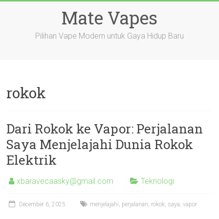
Skip
Mate Vapes
to
content
Pilihan Vape Modern untuk Gaya Hidup Baru
rokok
Dari Rokok ke Vapor: Perjalanan
Saya Menjelajahi Dunia Rokok
Elektrik
xbaravecaasky@gmail.com
Teknologi
December 6, 2025
menjelajahi
,
perjalanan
,
rokok
,
saya
,
vapor