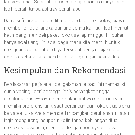
konvensional. Selain itu, proses penguapan biasanya jauh
lebih bersih tanpa ashtray penuh abu.
Dari sisi finansial juga terlihat perbedaan mencolok; biaya
membeli e-liquid jangka panjang sering kali jauh lebih hemat
ketimbang membeli paket rokok setiap minggu. Ini bukan
hanya soal uang—ini soal bagaimana kita memilih untuk
menggunakan sumber daya tersebut dengan bijaksana
demi kesehatan kita sendiri serta lingkungan sekitar kita.
Kesimpulan dan Rekomendasi
Berdasarkan perjalanan pengalaman pribadi ini memasuki
dunia vaping—dari berbagai jenis perangkat hingga
eksplorasi rasa—saya menemukan bahwa setiap individu
memiliki preferensi unik saat berpindah dari rokok tradisional
ke vapor. Jika Anda mempertimbangkan perubahan ini atau
ingin mengurangi asupan nikotin tanpa kehilangan ritual
merokok itu sendiri, memulai dengan pod system bisa
menjadi langkah awal terbaik sebelum beranjak ke mod