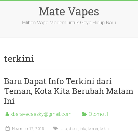
Skip
Mate Vapes
to
content
Pilihan Vape Modern untuk Gaya Hidup Baru
terkini
Baru Dapat Info Terkini dari
Teman, Kota Kita Berubah Malam
Ini
xbaravecaasky@gmail.com
Otomotif
November 17, 2025
baru
,
dapat
,
info
,
teman
,
terkini