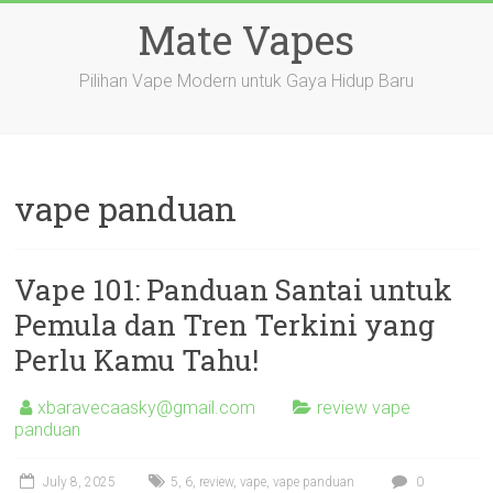
Skip
Mate Vapes
to
content
Pilihan Vape Modern untuk Gaya Hidup Baru
vape panduan
Vape 101: Panduan Santai untuk
Pemula dan Tren Terkini yang
Perlu Kamu Tahu!
xbaravecaasky@gmail.com
review vape
panduan
July 8, 2025
5
,
6
,
review
,
vape
,
vape panduan
0