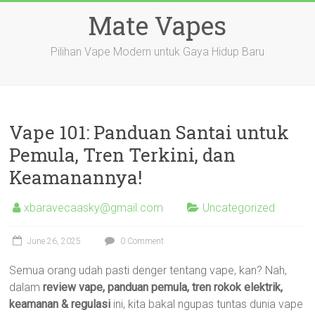
Skip
Mate Vapes
to
content
Pilihan Vape Modern untuk Gaya Hidup Baru
Vape 101: Panduan Santai untuk
Pemula, Tren Terkini, dan
Keamanannya!
xbaravecaasky@gmail.com
Uncategorized
June 26, 2025
0 Comment
Semua orang udah pasti denger tentang vape, kan? Nah,
dalam
review vape, panduan pemula, tren rokok elektrik,
keamanan & regulasi
ini, kita bakal ngupas tuntas dunia vape